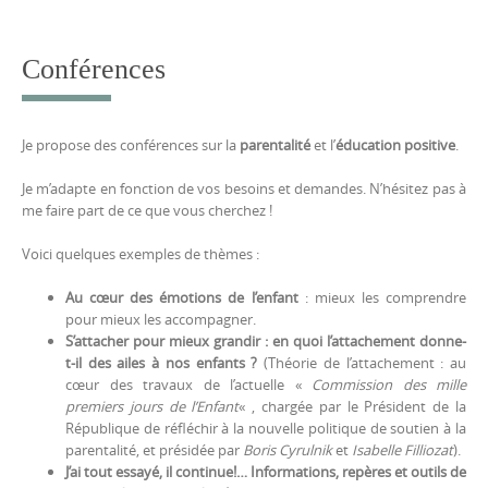
to
content
Conférences
Je propose des conférences sur la
parentalité
et l’
éducation positive
.
Je m’adapte en fonction de vos besoins et demandes. N’hésitez pas à
me faire part de ce que vous cherchez !
Voici quelques exemples de thèmes :
Au cœur des émotions de l’enfant
: mieux les comprendre
pour mieux les accompagner.
S’attacher pour mieux grandir : en quoi l’attachement donne-
t-il des ailes à nos enfants ?
(Théorie de l’attachement : au
cœur des travaux de l’actuelle «
Commission des mille
premiers jours de l’Enfant
« , chargée par le Président de la
République de réfléchir à la nouvelle politique de soutien à la
parentalité, et présidée par
Boris Cyrulnik
et
Isabelle
Filliozat
).
J’ai tout essayé, il continue!…
Informations, repères et outils de